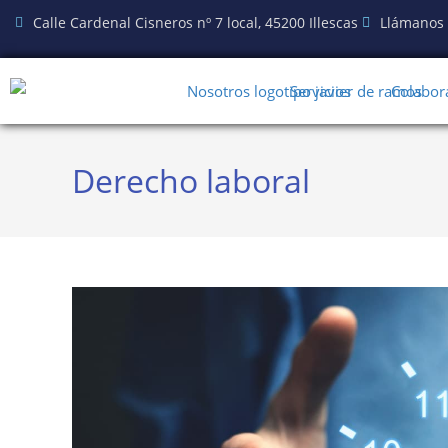
Calle Cardenal Cisneros nº 7 local, 45200 Illescas
Llámanos
Nosotros
Servicios
Colabor
Derecho laboral