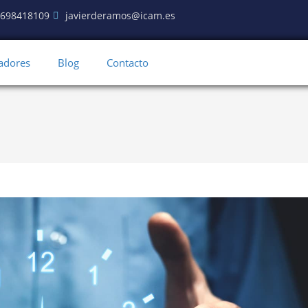
 698418109
javierderamos@icam.es
adores
Blog
Contacto