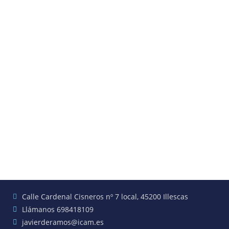
Calle Cardenal Cisneros nº 7 local, 45200 Illescas
Llámanos 698418109
javierderamos@icam.es