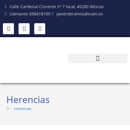
Calle Cardenal Cisneros nº 7 local, 45200 Illescas
Llámanos 698418109
javierderamos@icam.es
Herencias
>
Herencias