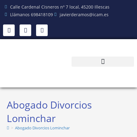
Calle Cardenal Cisneros nº 7 local, 45200 Illescas
Llámanos 698418109
javierderamos@icam.es
Abogado Divorcios
Lominchar
>
Abogado Divorcios Lominchar