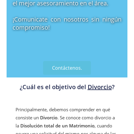
el mejor asesoramiento en el área.
¡Comunicate con nosotros sin ningún
compromiso!
Contáctenos.
¿Cuál es el objetivo del
Divorcio
?
Principalmente, debemos comprender en qué
consiste un
Divorcio
. Se conoce como divorcio a
la
Disolución total de un Matrimonio
, cuando
ocurre una solicitud del mismo por alguna de las