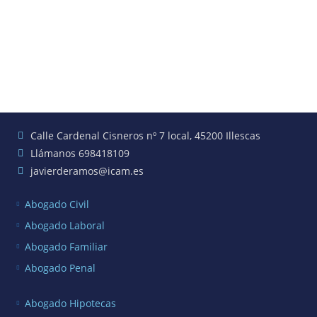
Calle Cardenal Cisneros nº 7 local, 45200 Illescas
Llámanos 698418109
javierderamos@icam.es
Abogado Civil
Abogado Laboral
Abogado Familiar
Abogado Penal
Abogado Hipotecas