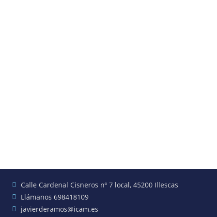
Calle Cardenal Cisneros nº 7 local, 45200 Illescas
Llámanos 698418109
javierderamos@icam.es