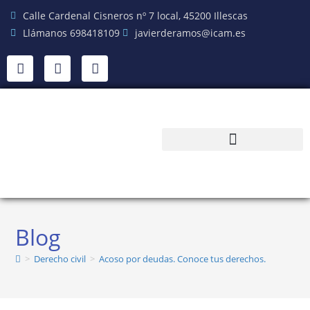
Calle Cardenal Cisneros nº 7 local, 45200 Illescas
Llámanos 698418109
javierderamos@icam.es
Blog
>
Derecho civil
>
Acoso por deudas. Conoce tus derechos.