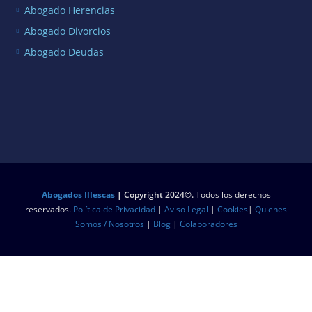
Abogado Herencias
Abogado Divorcios
Abogado Deudas
Abogados Illescas
|
Copyright 2024©.
Todos los derechos
reservados.
Política de Privacidad
|
Aviso Legal
|
Cookies
|
Quienes
Somos / Nosotros
|
Blog
|
Colaboradores