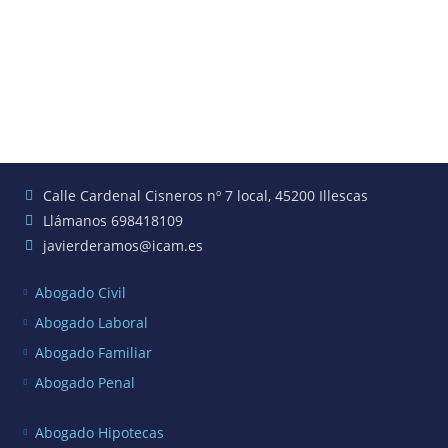
Calle Cardenal Cisneros nº 7 local, 45200 Illescas
Llámanos 698418109
javierderamos@icam.es
Abogado Civil
Abogado Laboral
Abogado Familiar
Abogado Penal
Abogado Hipotecas