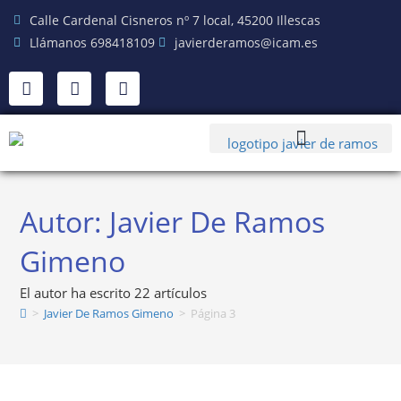
Calle Cardenal Cisneros nº 7 local, 45200 Illescas
Llámanos 698418109
javierderamos@icam.es
Autor:
Javier De Ramos
Gimeno
El autor ha escrito 22 artículos
>
Javier De Ramos Gimeno
>
Página 3